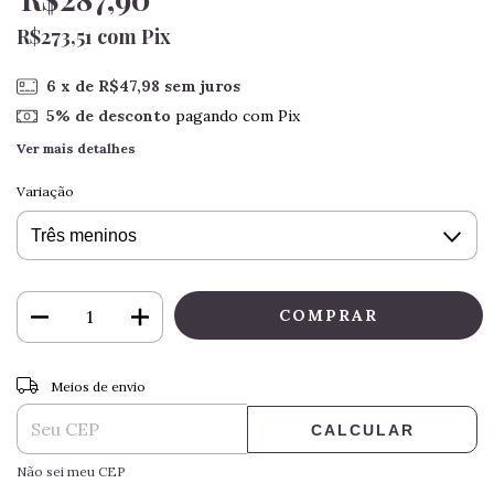
R$273,51
com
Pix
6
x de
R$47,98
sem juros
5% de desconto
pagando com Pix
Ver mais detalhes
Variação
ALTERAR CEP
Entregas para o CEP:
Meios de envio
CALCULAR
Não sei meu CEP