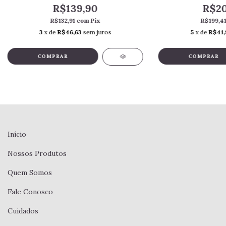
R$139,90
R$20
R$132,91
com
Pix
R$199,4
3
x de
R$46,63
sem juros
5
x de
R$41,
Início
Nossos Produtos
Quem Somos
Fale Conosco
Cuidados