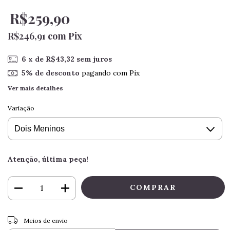
R$259,90
R$246,91
com
Pix
6
x de
R$43,32
sem juros
5% de desconto
pagando com Pix
Ver mais detalhes
Variação
Atenção, última peça!
ALTERAR CEP
Entregas para o CEP:
Meios de envio