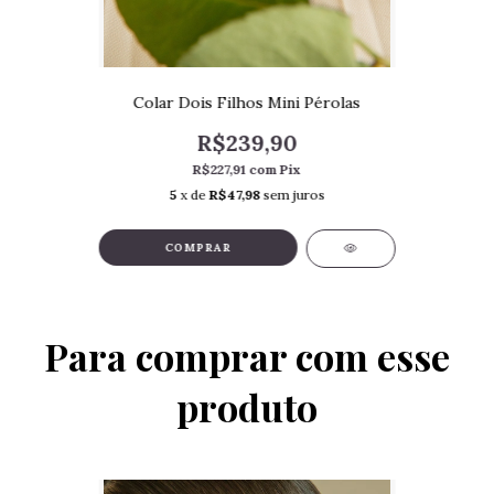
Colar Dois Filhos Mini Pérolas
R$239,90
R$227,91
com
Pix
5
x de
R$47,98
sem juros
COMPRAR
Para comprar com esse
produto