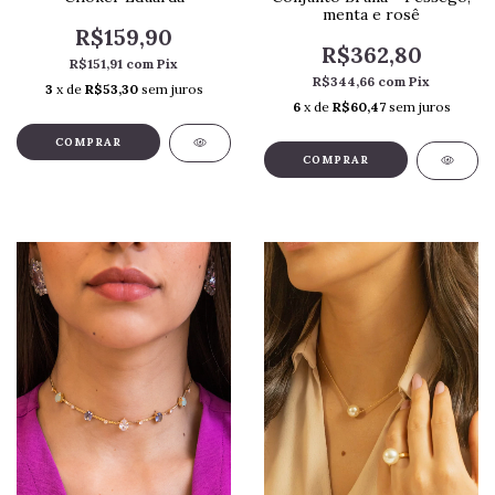
menta e rosê
R$159,90
R$362,80
R$151,91
com
Pix
R$344,66
com
Pix
3
x de
R$53,30
sem juros
6
x de
R$60,47
sem juros
COMPRAR