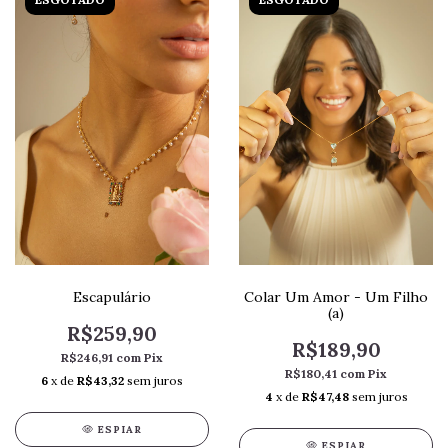
Escapulário
Colar Um Amor - Um Filho
(a)
R$259,90
R$189,90
R$246,91
com
Pix
R$180,41
com
Pix
6
x de
R$43,32
sem juros
4
x de
R$47,48
sem juros
ESPIAR
ESPIAR