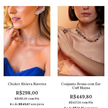
Choker Riviera Navetes
Conjunto Bruna com Ear
Cuff Maysa
R$298,00
R$449,80
R$283,10
com
Pix
R$427,31
com
Pix
6
x de
R$49,67
sem juros
6
x de
R$74,97
sem juros