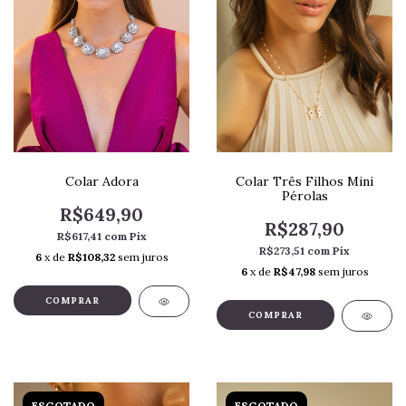
Colar Três Filhos Mini
Colar Adora
Pérolas
R$649,90
R$287,90
R$617,41
com
Pix
R$273,51
com
Pix
6
x de
R$108,32
sem juros
6
x de
R$47,98
sem juros
COMPRAR
ESGOTADO
ESGOTADO