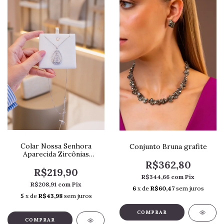
Colar Nossa Senhora
Conjunto Bruna grafite
Aparecida Zircônias
Cristais
R$362,80
R$219,90
R$344,66
com
Pix
R$208,91
com
Pix
6
x de
R$60,47
sem juros
5
x de
R$43,98
sem juros