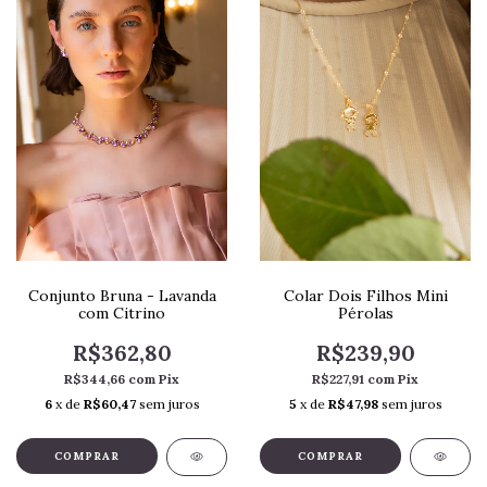
Conjunto Bruna - Lavanda
Colar Dois Filhos Mini
com Citrino
Pérolas
R$362,80
R$239,90
R$344,66
com
Pix
R$227,91
com
Pix
6
x de
R$60,47
sem juros
5
x de
R$47,98
sem juros
COMPRAR