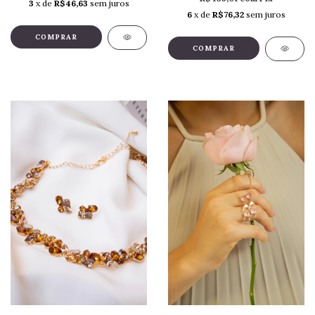
3
x de
R$46,63
sem juros
6
x de
R$76,32
sem juros