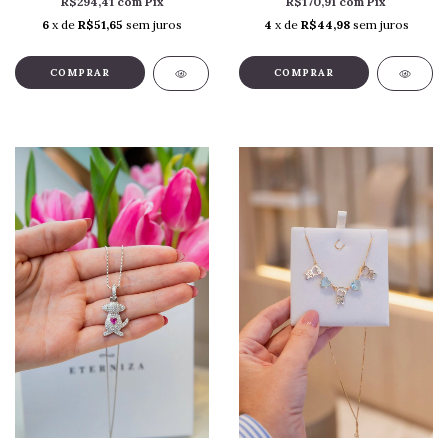
R$294,41
com
Pix
R$170,91
com
Pix
6
x de
R$51,65
sem juros
4
x de
R$44,98
sem juros