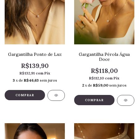
Gargantilha Ponto de Luz
Gargantilha Pérola Água
Doce
R$139,90
R$118,00
R$132,91
com
Pix
R$112,10
com
Pix
3
x de
R$46,63
sem juros
2
x de
R$59,00
sem juros
COMPRAR