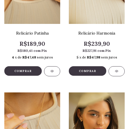
Relicário Patinha
Relicário Harmonia
R$189,90
R$239,90
R$180,41
com
Pix
R$227,91
com
Pix
4
x de
R$47,48
sem juros
5
x de
R$47,98
sem juros
COMPRAR
COMPRAR