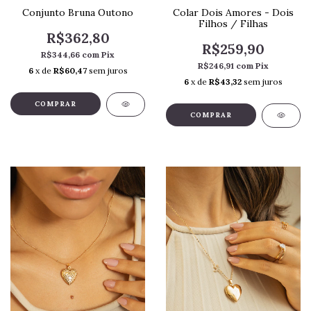
Colar Dois Amores - Dois
Conjunto Bruna Outono
Filhos / Filhas
R$362,80
R$259,90
R$344,66
com
Pix
R$246,91
com
Pix
6
x de
R$60,47
sem juros
6
x de
R$43,32
sem juros
COMPRAR