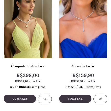
Conjunto Splendora
Gravata Luzir
R$398,00
R$159,90
R$378,10
com
Pix
R$151,91
com
Pix
6
x de
R$66,33
sem juros
3
x de
R$53,30
sem juros
COMPRAR