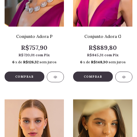
Conjunto Adora P
Conjunto Adora G
R$757,90
R$889,80
R$720,01
com
Pix
R$845,31
com
Pix
6
x de
R$126,32
sem juros
6
x de
R$148,30
sem juros