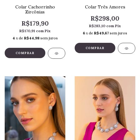
Colar Três Amores
Colar Cachorrinho
Zircônias
R$298,00
R$179,90
R$283,10
com
Pix
R$170,91
com
Pix
6
x de
R$49,67
sem juros
4
x de
R$44,98
sem juros
COMPRAR
COMPRAR