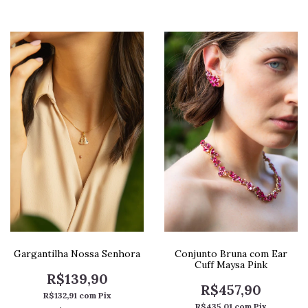
Gargantilha Nossa Senhora
Conjunto Bruna com Ear
Cuff Maysa Pink
R$139,90
R$457,90
R$132,91
com
Pix
R$435,01
com
Pix