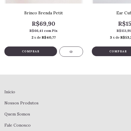
Brinco Brenda Petit
Ear Cuf
R$69,90
R$15
R$66,41
com
Pix
R$151,9
2
x de
R$40,77
3
x de
R$53,
COMPRAR
COMPRAR
Início
Nossos Produtos
Quem Somos
Fale Conosco