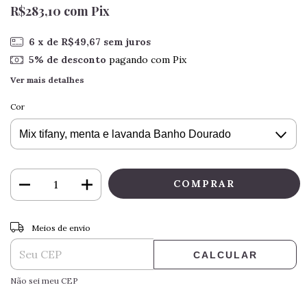
R$283,10
com
Pix
6
x de
R$49,67
sem juros
5% de desconto
pagando com Pix
Ver mais detalhes
Cor
ALTERAR CEP
Entregas para o CEP:
Meios de envio
CALCULAR
Não sei meu CEP