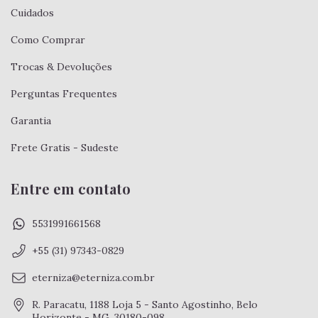
Cuidados
Como Comprar
Trocas & Devoluções
Perguntas Frequentes
Garantia
Frete Gratis - Sudeste
Entre em contato
5531991661568
+55 (31) 97343-0829
eterniza@eterniza.com.br
R. Paracatu, 1188 Loja 5 - Santo Agostinho, Belo
Horizonte - MG, 30180-098