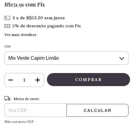
R$151,91
com
Pix
3
x de
R$53,30
sem juros
5% de desconto
pagando com Pix
Ver mais detalhes
Cor
ALTERAR CEP
Entregas para o CEP:
Meios de envio
CALCULAR
Não sei meu CEP